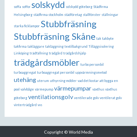
solskydd
soffa
soffor
solskydd göteborg
Städfirma
Helsingborg
städfirma stockholm
städföretag
stallfönster
ställningar
Stubbfräsning
starka ficklampor
Stubbfräsning Skåne
tak
takbyte
takfirma
takläggare
takläggning
textilbakgrund
Tilläggsisolering
Linköping
trädfällning
trädgård
trädgårdshjälp
trädgårdsmöbler
turbo personbil
turboaggregat
turboaggregat personbil
uppvärmningsmetod
utehäng
uterum
uthyrning möbler
vad det kostar att bygga en
värmepumpar
pool
valvbåge
värmepump
växthus
växthus
ventilationsgolv
göteborg
ventilerade golv
ventilerat golv
vinterträdgård
vvs
Copyright © World Media