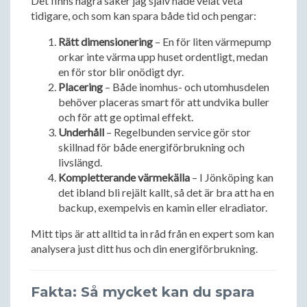
Det finns några saker jag själv hade velat veta
tidigare, och som kan spara både tid och pengar:
Rätt dimensionering
– En för liten värmepump
orkar inte värma upp huset ordentligt, medan
en för stor blir onödigt dyr.
Placering
– Både inomhus- och utomhusdelen
behöver placeras smart för att undvika buller
och för att ge optimal effekt.
Underhåll
– Regelbunden service gör stor
skillnad för både energiförbrukning och
livslängd.
Kompletterande värmekälla
– I Jönköping kan
det ibland bli rejält kallt, så det är bra att ha en
backup, exempelvis en kamin eller elradiator.
Mitt tips är att alltid ta in råd från en expert som kan
analysera just ditt hus och din energiförbrukning.
Fakta: Så mycket kan du spara