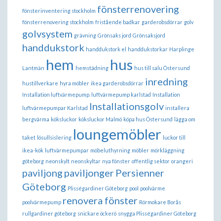
fönsterrenovering
fönsterinventering stockholm
fönsterrenovering stockholm
fristående badkar
garderobsdörrar
golv
golvsystem
grävning
Grönsaks jord
Grönsaksjord
handdukstork
handdukstork el
handdukstorkar
Harplinge
hem
hus
Lantmän
hemstädning
hus till salu Östersund
inredning
hustillverkare
hyra möbler
ikea garderobsdörrar
Installation luftvärmepump. luftvärmepump karlstad
Installation
Installationsgolv
luftvärmepumpar Karlstad
installera
bergvärma
köksluckor
köksluckor Malmö
köpa hus Östersund
lägga om
loungemöbler
taket
lösullsislering
luckor till
ikea-kök
luftvärmepumpar
möbeluthyrning
möbler
mörkläggning
göteborg
neonskylt
neonskyltar
nya fönster
offentlig sektor
orangeri
paviljong
paviljonger
Persienner
Göteborg
Plisségardiner Göteborg
pool
poolvärme
renovera fönster
poolvärmepump
Rörmokare Borås
rullgardiner göteborg
snickare öckerö
snygga Plisségardiner Göteborg