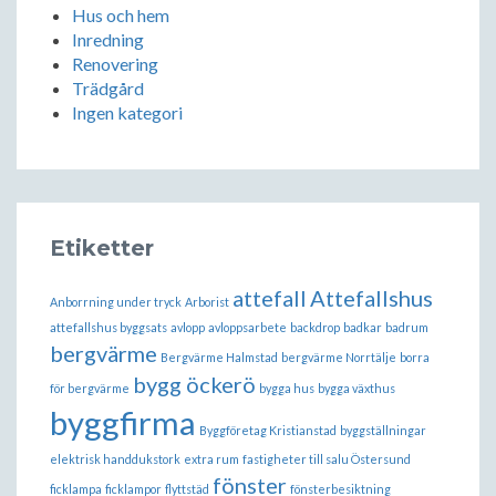
Hus och hem
Inredning
Renovering
Trädgård
Ingen kategori
Etiketter
attefall
Attefallshus
Anborrning under tryck
Arborist
attefallshus byggsats
avlopp
avloppsarbete
backdrop
badkar
badrum
bergvärme
Bergvärme Halmstad
bergvärme Norrtälje
borra
bygg öckerö
för bergvärme
bygga hus
bygga växthus
byggfirma
Byggföretag Kristianstad
byggställningar
elektrisk handdukstork
extra rum
fastigheter till salu Östersund
fönster
ficklampa
ficklampor
flyttstäd
fönsterbesiktning