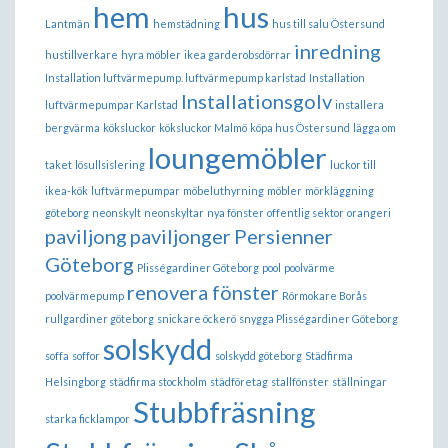
hem
hus
Lantmän
hemstädning
hus till salu Östersund
inredning
hustillverkare
hyra möbler
ikea garderobsdörrar
Installation luftvärmepump. luftvärmepump karlstad
Installation
Installationsgolv
luftvärmepumpar Karlstad
installera
bergvärma
köksluckor
köksluckor Malmö
köpa hus Östersund
lägga om
loungemöbler
taket
lösullsislering
luckor till
ikea-kök
luftvärmepumpar
möbeluthyrning
möbler
mörkläggning
göteborg
neonskylt
neonskyltar
nya fönster
offentlig sektor
orangeri
paviljong
paviljonger
Persienner
Göteborg
Plisségardiner Göteborg
pool
poolvärme
renovera fönster
poolvärmepump
Rörmokare Borås
rullgardiner göteborg
snickare öckerö
snygga Plisségardiner Göteborg
solskydd
soffa
soffor
solskydd göteborg
Städfirma
Helsingborg
städfirma stockholm
städföretag
stallfönster
ställningar
Stubbfräsning
starka ficklampor