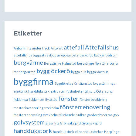
Etiketter
attefall
Attefallshus
Anborrning under tryck
Arborist
attefallshus byggsats
avlopp
avloppsarbete
backdrop
badkar
badrum
bergvärme
Bergvärme Halmstad
bergvärme Norrtälje
borra
bygg öckerö
för bergvärme
bygga hus
bygga växthus
byggfirma
Byggföretag Kristianstad
byggställningar
elektrisk handdukstork
extra rum
fastigheter till salu Östersund
fönster
ficklampa
ficklampor
flyttstäd
fönsterbesiktning
fönsterrenovering
fönsterinventering stockholm
fönsterrenovering stockholm
fristående badkar
garderobsdörrar
golv
golvsystem
grävning
Grönsaks jord
Grönsaksjord
handdukstork
handdukstork el
handdukstorkar
Harplinge