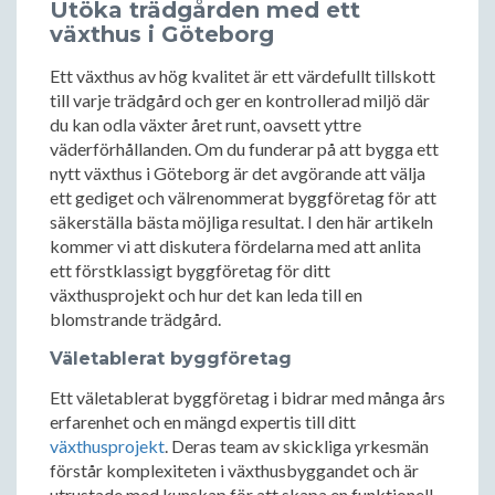
Utöka trädgården med ett
växthus i Göteborg
Ett växthus av hög kvalitet är ett värdefullt tillskott
till varje trädgård och ger en kontrollerad miljö där
du kan odla växter året runt, oavsett yttre
väderförhållanden. Om du funderar på att bygga ett
nytt växthus i Göteborg är det avgörande att välja
ett gediget och välrenommerat byggföretag för att
säkerställa bästa möjliga resultat. I den här artikeln
kommer vi att diskutera fördelarna med att anlita
ett förstklassigt byggföretag för ditt
växthusprojekt och hur det kan leda till en
blomstrande trädgård.
Väletablerat byggföretag
Ett väletablerat byggföretag i bidrar med många års
erfarenhet och en mängd expertis till ditt
växthusprojekt
. Deras team av skickliga yrkesmän
förstår komplexiteten i växthusbyggandet och är
utrustade med kunskap för att skapa en funktionell