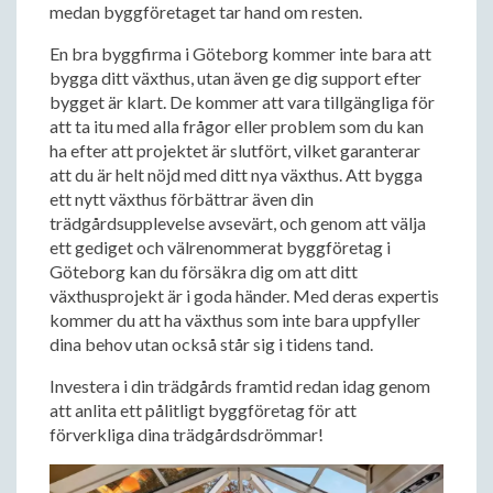
medan byggföretaget tar hand om resten.
En bra byggfirma i Göteborg kommer inte bara att
bygga ditt växthus, utan även ge dig support efter
bygget är klart. De kommer att vara tillgängliga för
att ta itu med alla frågor eller problem som du kan
ha efter att projektet är slutfört, vilket garanterar
att du är helt nöjd med ditt nya växthus. Att bygga
ett nytt växthus förbättrar även din
trädgårdsupplevelse avsevärt, och genom att välja
ett gediget och välrenommerat byggföretag i
Göteborg kan du försäkra dig om att ditt
växthusprojekt är i goda händer. Med deras expertis
kommer du att ha växthus som inte bara uppfyller
dina behov utan också står sig i tidens tand.
Investera i din trädgårds framtid redan idag genom
att anlita ett pålitligt byggföretag för att
förverkliga dina trädgårdsdrömmar!