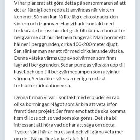
Vi har planerat att göra detta på sensommaren så att
det är färdigt och redo att användas när vintern
kommer. Så man kan få lite lägre elkostnader den
vintern och framöver. Han vi hade kontakt med
förklarade för oss hur det gick till när man borrar för
bergvärme och hur det hela fungerar. Man borrar ett
hål ner i berggrunden, cirka 100-200 meter djupt.
Sen sänker man ner ett rör med cirkulerande vätska.
Denna vätska värms upp av solvärmen som finns
lagrad i berggrunden. Sedan pumpas vätskan upp till
huset och upp till bergvärmepumpen som utvinner
värmen. Sedan åker vätskan ner igen och så
fortsätter cirkulationen så.
Denna firman vi var i kontakt med erbjuder en rad
olika borrningar. Något som är bra att veta inför
framtidens projekt. Ser fram emot att de ska komma
hem till oss och se vad som ska göras. Det ska bli
intressant att höra vad de har att säga om detta.
Tycker sånt här är intressant och vill gärna veta mer
om det. Nä nu längtar jag faktiskt:)