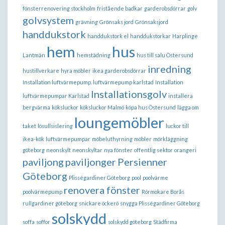
fönsterrenovering stockholm
fristående badkar
garderobsdörrar
golv
golvsystem
grävning
Grönsaks jord
Grönsaksjord
handdukstork
handdukstork el
handdukstorkar
Harplinge
hem
hus
Lantmän
hemstädning
hus till salu Östersund
inredning
hustillverkare
hyra möbler
ikea garderobsdörrar
Installation luftvärmepump. luftvärmepump karlstad
Installation
Installationsgolv
luftvärmepumpar Karlstad
installera
bergvärma
köksluckor
köksluckor Malmö
köpa hus Östersund
lägga om
loungemöbler
taket
lösullsislering
luckor till
ikea-kök
luftvärmepumpar
möbeluthyrning
möbler
mörkläggning
göteborg
neonskylt
neonskyltar
nya fönster
offentlig sektor
orangeri
paviljong
paviljonger
Persienner
Göteborg
Plisségardiner Göteborg
pool
poolvärme
renovera fönster
poolvärmepump
Rörmokare Borås
rullgardiner göteborg
snickare öckerö
snygga Plisségardiner Göteborg
solskydd
soffa
soffor
solskydd göteborg
Städfirma