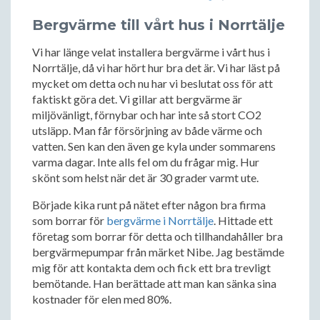
Bergvärme till vårt hus i Norrtälje
Vi har länge velat installera bergvärme i vårt hus i
Norrtälje, då vi har hört hur bra det är. Vi har läst på
mycket om detta och nu har vi beslutat oss för att
faktiskt göra det. Vi gillar att bergvärme är
miljövänligt, förnybar och har inte så stort CO2
utsläpp. Man får försörjning av både värme och
vatten. Sen kan den även ge kyla under sommarens
varma dagar. Inte alls fel om du frågar mig. Hur
skönt som helst när det är 30 grader varmt ute.
Började kika runt på nätet efter någon bra firma
som borrar för
bergvärme i Norrtälje
. Hittade ett
företag som borrar för detta och tillhandahåller bra
bergvärmepumpar från märket Nibe. Jag bestämde
mig för att kontakta dem och fick ett bra trevligt
bemötande. Han berättade att man kan sänka sina
kostnader för elen med 80%.