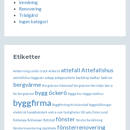
Inredning
Renovering
Trädgård
Ingen kategori
Etiketter
attefall
Attefallshus
Anborrning under tryck
Arborist
attefallshus byggsats
avlopp
avloppsarbete
backdrop
badkar
badrum
bergvärme
Bergvärme Halmstad
bergvärme Norrtälje
borra
bygg öckerö
för bergvärme
bygga hus
bygga växthus
byggfirma
Byggföretag Kristianstad
byggställningar
elektrisk handdukstork
extra rum
fastigheter till salu Östersund
fönster
ficklampa
ficklampor
flyttstäd
fönsterbesiktning
fönsterrenovering
fönsterinventering stockholm