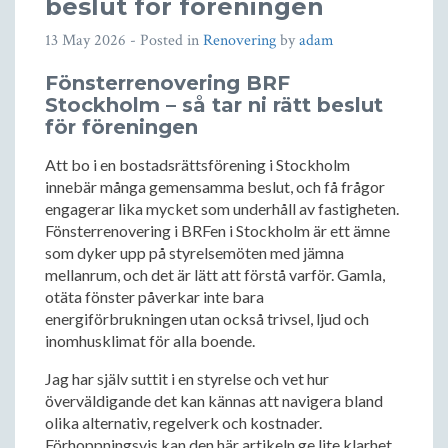
beslut för föreningen
13 May 2026
- Posted in
Renovering
by
adam
Fönsterrenovering BRF
Stockholm – så tar ni rätt beslut
för föreningen
Att bo i en bostadsrättsförening i Stockholm
innebär många gemensamma beslut, och få frågor
engagerar lika mycket som underhåll av fastigheten.
Fönsterrenovering i BRFen i Stockholm är ett ämne
som dyker upp på styrelsemöten med jämna
mellanrum, och det är lätt att förstå varför. Gamla,
otäta fönster påverkar inte bara
energiförbrukningen utan också trivsel, ljud och
inomhusklimat för alla boende.
Jag har själv suttit i en styrelse och vet hur
överväldigande det kan kännas att navigera bland
olika alternativ, regelverk och kostnader.
Förhoppningsvis kan den här artikeln ge lite klarhet.