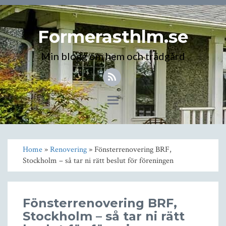
Formerasthlm.se
Min blogg om hem och trädgård
Toggle
navigation
Home
»
Renovering
» Fönsterrenovering BRF,
Stockholm – så tar ni rätt beslut för föreningen
Fönsterrenovering BRF,
Stockholm – så tar ni rätt