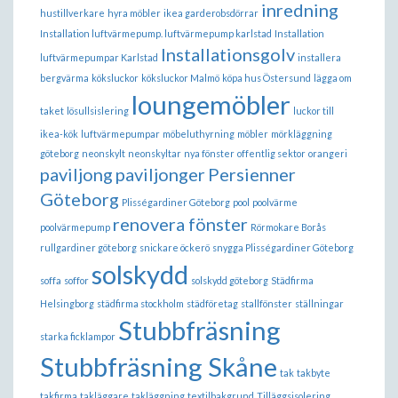
inredning
hustillverkare
hyra möbler
ikea garderobsdörrar
Installation luftvärmepump. luftvärmepump karlstad
Installation
Installationsgolv
luftvärmepumpar Karlstad
installera
bergvärma
köksluckor
köksluckor Malmö
köpa hus Östersund
lägga om
loungemöbler
taket
lösullsislering
luckor till
ikea-kök
luftvärmepumpar
möbeluthyrning
möbler
mörkläggning
göteborg
neonskylt
neonskyltar
nya fönster
offentlig sektor
orangeri
paviljong
paviljonger
Persienner
Göteborg
Plisségardiner Göteborg
pool
poolvärme
renovera fönster
poolvärmepump
Rörmokare Borås
rullgardiner göteborg
snickare öckerö
snygga Plisségardiner Göteborg
solskydd
soffa
soffor
solskydd göteborg
Städfirma
Helsingborg
städfirma stockholm
städföretag
stallfönster
ställningar
Stubbfräsning
starka ficklampor
Stubbfräsning Skåne
tak
takbyte
takfirma
takläggare
takläggning
textilbakgrund
Tilläggsisolering