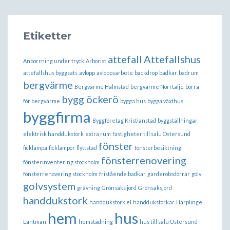
Etiketter
attefall
Attefallshus
Anborrning under tryck
Arborist
attefallshus byggsats
avlopp
avloppsarbete
backdrop
badkar
badrum
bergvärme
Bergvärme Halmstad
bergvärme Norrtälje
borra
bygg öckerö
för bergvärme
bygga hus
bygga växthus
byggfirma
Byggföretag Kristianstad
byggställningar
elektrisk handdukstork
extra rum
fastigheter till salu Östersund
fönster
ficklampa
ficklampor
flyttstäd
fönsterbesiktning
fönsterrenovering
fönsterinventering stockholm
fönsterrenovering stockholm
fristående badkar
garderobsdörrar
golv
golvsystem
grävning
Grönsaks jord
Grönsaksjord
handdukstork
handdukstork el
handdukstorkar
Harplinge
hem
hus
Lantmän
hemstädning
hus till salu Östersund