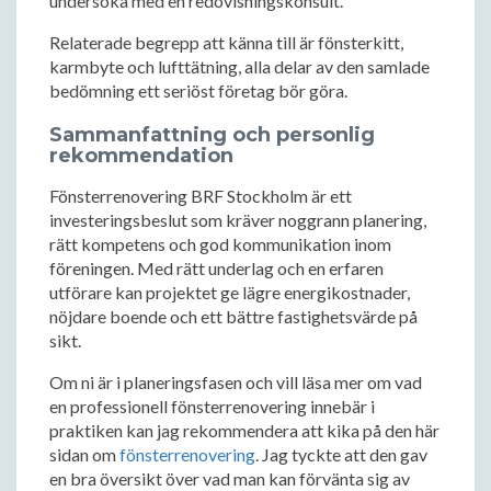
undersöka med en redovisningskonsult.
Relaterade begrepp att känna till är fönsterkitt,
karmbyte och lufttätning, alla delar av den samlade
bedömning ett seriöst företag bör göra.
Sammanfattning och personlig
rekommendation
Fönsterrenovering BRF Stockholm är ett
investeringsbeslut som kräver noggrann planering,
rätt kompetens och god kommunikation inom
föreningen. Med rätt underlag och en erfaren
utförare kan projektet ge lägre energikostnader,
nöjdare boende och ett bättre fastighetsvärde på
sikt.
Om ni är i planeringsfasen och vill läsa mer om vad
en professionell fönsterrenovering innebär i
praktiken kan jag rekommendera att kika på den här
sidan om
fönsterrenovering
. Jag tyckte att den gav
en bra översikt över vad man kan förvänta sig av