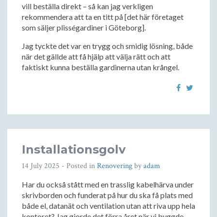
vill beställa direkt – så kan jag verkligen
rekommendera att ta en titt på [det här företaget
som säljer plisségardiner i Göteborg].
Jag tyckte det var en trygg och smidig lösning, både
när det gällde att få hjälp att välja rätt och att
faktiskt kunna beställa gardinerna utan krångel.
Installationsgolv
14 July 2025
- Posted in
Renovering
by
adam
Har du också stått med en trasslig kabelhärva under
skrivborden och funderat på hur du ska få plats med
både el, datanät och ventilation utan att riva upp hela
kontoret? Jag gjorde det förra året när vi byggde