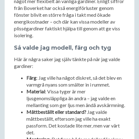
något mer flexibelt än vanliga gardiner. Enligt siffror
från Boverket har också energiförluster genom
fönster blivit en större fråga i takt med ökade
energikostnader – och där kan vissa modeller av
plisségardiner faktiskt hjälpa till genom att ge viss
isolering.
Så valde jag modell, färg och tyg
Här är några saker jag själv tänkte på när jag valde
gardiner:
Färg
: Jag ville ha något diskret, så det blev en
varmgrå nyans som smälter in i rummet.
Material
: Vissa tyger är mer
ljusgenomsläppliga än andra – jag valde en
mellanting som ger ljus men ändå avskärmning.
Måttbeställt eller standard?
Jag valde
måttbeställt, eftersom jag ville ha exakt
passform. Det kostade lite mer, men var värt
det.