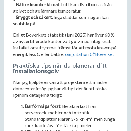
-
Bättre inomhusklimat.
Luft kan distribueras från
golvet och ge jämnare temperatur.
-
Snyggt och säkert.
Inga sladdar som någon kan
snubbla på.
Enligt Boverkets statistik (juni 2025) har över 60 %
av nycertifierade kontor valt golv med integrerat
installationsutrymme, främst för att möta kraven på
energiklass C eller bättre.
oai_citation:0‡Boverket
Praktiska tips när du planerar ditt
installationsgolv
När jag hjälpte en vän att projektera ett mindre
datacenter insåg jag hur viktigt det är att tänka
igenom detaljerna tidigt:
Bärförmåga först.
Beräkna last från
serverrack, möbler och fottrafik.
Standardplattor klarar 3–5 kN/m², men tunga
rack kan kräva förstärkta paneler.