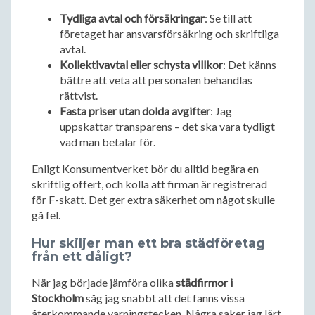
Tydliga avtal och försäkringar
: Se till att
företaget har ansvarsförsäkring och skriftliga
avtal.
Kollektivavtal eller schysta villkor
: Det känns
bättre att veta att personalen behandlas
rättvist.
Fasta priser utan dolda avgifter
: Jag
uppskattar transparens – det ska vara tydligt
vad man betalar för.
Enligt Konsumentverket bör du alltid begära en
skriftlig offert, och kolla att firman är registrerad
för F-skatt. Det ger extra säkerhet om något skulle
gå fel.
Hur skiljer man ett bra städföretag
från ett dåligt?
När jag började jämföra olika
städfirmor i
Stockholm
såg jag snabbt att det fanns vissa
återkommande varningstecken. Några saker jag lärt