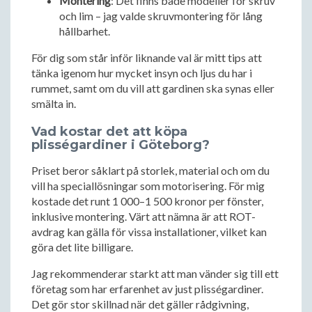
Montering
: Det finns både modeller för skruv
och lim – jag valde skruvmontering för lång
hållbarhet.
För dig som står inför liknande val är mitt tips att
tänka igenom hur mycket insyn och ljus du har i
rummet, samt om du vill att gardinen ska synas eller
smälta in.
Vad kostar det att köpa
plisségardiner i Göteborg?
Priset beror såklart på storlek, material och om du
vill ha speciallösningar som motorisering. För mig
kostade det runt 1 000–1 500 kronor per fönster,
inklusive montering. Värt att nämna är att ROT-
avdrag kan gälla för vissa installationer, vilket kan
göra det lite billigare.
Jag rekommenderar starkt att man vänder sig till ett
företag som har erfarenhet av just plisségardiner.
Det gör stor skillnad när det gäller rådgivning,