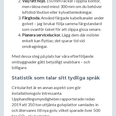
Välj rätt höjd.
150 mm räcker i öppna kontor,
men räkna med minst 300 mm om du behöver
luftdistribution eller kylvattenledningar.
Färgkoda.
Använd färgade kabelkanaler under
golvet – jag brukar följa samma färgstandard
som ovanför taket för att slippa gissa senare.
Planera serviceluckor.
Lägg dem där möbler
enkelt kan flyttas; det sparar tid vid
omdragningar.
Med dessa steg på plats har våra efterföljande
ombyggnader gått betydligt snabbare – och
billigare.
Statistik som talar sitt tydliga språk
Cirkularitet är en annan aspekt som gör
installationsgolv intressanta.
Upphandlingsmyndigheten rapporterade redan
2019 att 350 ton uttjänta golvplattor samlades in
och återvanns till nya golv, vilket sparade över 500
ton CO₂-ekvivalenter.