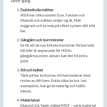
sätter igång.
Dubbelkolla måtten
IKEA har olika system (t.ex. Faktum och
Metod) och måtten skiljer sig åt. Mät
noggrant och ta reda på vilket system ditt kök
har.
Gångjärn och borrmönster
Se till att de nya köksluckorna har förborrade
hål eller är anpassade för IKEAs
gångjärnssystem, annars kan det bli extra
jobb.
Stil och helhet
Tänk på hur luckornas stil harmonierar med
resten av ditt hem. Enkla släta luckor i ek,
exempelvis, kan ge en naturlig och tidlös
känsla.
Materialval
Massivt trä, fanér, målad MDF – varje material