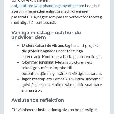
oai_citation:1‡Upphandlingsmyndigheten
I dag har
återvinningsgraden enligt branschföreningen
passerat 80 %, något som passar perfekt för företag
med höga hållbarhetsmål.
Vanliga misstag – och hur du
undviker dem
Underskatta inte vikten.
Jag har sett projekt
där golvet bågnade under för tunga
serverrack. Kontrollera bärkapaciteten tidigt.
Glömmer jordning.
Metallstrukturer i ett
teknikgolv måste kopplas till
potentialutjämning – särskilt viktigt i datarum.
Ingen reservplats.
Lämna 20 % extra utrymme i
golvhåligheten; tekniken växer alltid snabbare
än man tror.
Avslutande reflektion
Ett välplanerat
installationsgolv
kan bokstavligen