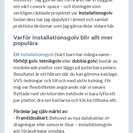
om vårt cowork-space – och lösningen som
verkligen räddade projektet var
installationsgolv
.
Sedan dess har jag djupdykt i ämnet och samlat
praktiska lärdomar som jag gärna delar vidare här.
Varför installationsgolv blir allt mer
populära
Ett
installationsgolv
(kärt barn har många namn –
förhöjt golv
,
teknikgolv
eller
dubbla golv
) består av
modulerade plattor som läggs på justerbara pelare.
Resultatet är ett hålrum där du kan gömma kablage,
VVS-ledningar och till och med aktiv kylning. För
mig var flexibiliteten avgörande: när vi senare
flyttade runt skrivborden behövde vi bara lyfta ett
par plattor, dra om kablarna och klicka tillbaka allt.
Fördelar jag själv märkt av:
-
Framtidssäkert.
Behovet av nya datakablar, el-
dragningar eller sensorer ökar – installationsgolv
gör förändringar smidiga.