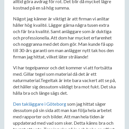
alltid göra avdrag för rot. Det blir då mycket lägre
kostnad på en så hög summa.
Något jag känner är viktigt är att firman vi anlitar
håller hög kvalité. Lägger gärna några tusen extra
och får bra kvalité. Samt anläggare som är duktiga
och professionella. Att dom har mycket erfarenhet
och noggranna med det dom gör. Man kunde få upp
till 30-års garanti om man anlägger nytt tak hos den
firman jag hittat, vilket låter strålande!
Vi har tegelpannor och det kommer vi att fortsätta
med. Gillar tegel som material då det är ett
naturmaterial.Tegeltak är inte bara vackert att se på,
det håller sig dessutom väldigt bra mot fukt. Det ska
hålla bra och länge sägs det.
Den takläggare i Göteborg
som jag hittat säger
dessutom på sin sida att man kan följa hela arbetet
med rapporter och bilder. Att man hela tiden är
uppdaterad med vad som sker. Detta känns bra och