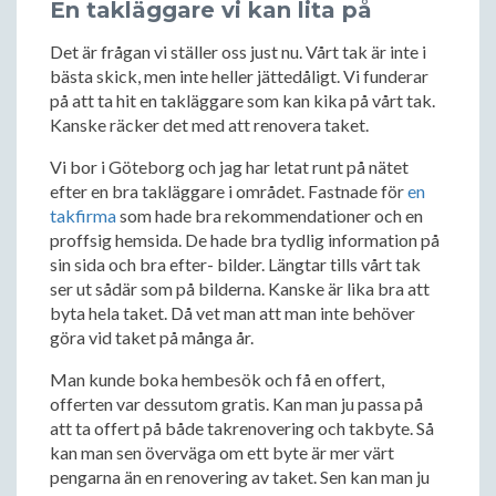
En takläggare vi kan lita på
Det är frågan vi ställer oss just nu. Vårt tak är inte i
bästa skick, men inte heller jättedåligt. Vi funderar
på att ta hit en takläggare som kan kika på vårt tak.
Kanske räcker det med att renovera taket.
Vi bor i Göteborg och jag har letat runt på nätet
efter en bra takläggare i området. Fastnade för
en
takfirma
som hade bra rekommendationer och en
proffsig hemsida. De hade bra tydlig information på
sin sida och bra efter- bilder. Längtar tills vårt tak
ser ut sådär som på bilderna. Kanske är lika bra att
byta hela taket. Då vet man att man inte behöver
göra vid taket på många år.
Man kunde boka hembesök och få en offert,
offerten var dessutom gratis. Kan man ju passa på
att ta offert på både takrenovering och takbyte. Så
kan man sen överväga om ett byte är mer värt
pengarna än en renovering av taket. Sen kan man ju