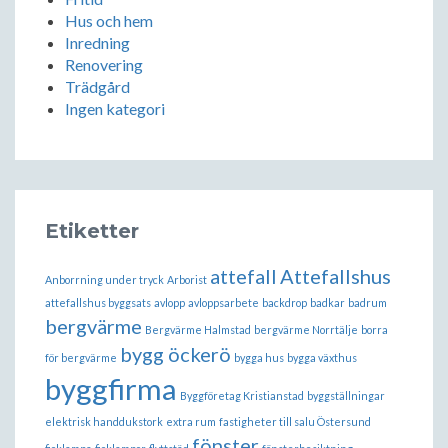
Hus och hem
Inredning
Renovering
Trädgård
Ingen kategori
Etiketter
attefall
Attefallshus
Anborrning under tryck
Arborist
attefallshus byggsats
avlopp
avloppsarbete
backdrop
badkar
badrum
bergvärme
Bergvärme Halmstad
bergvärme Norrtälje
borra
bygg öckerö
för bergvärme
bygga hus
bygga växthus
byggfirma
Byggföretag Kristianstad
byggställningar
elektrisk handdukstork
extra rum
fastigheter till salu Östersund
fönster