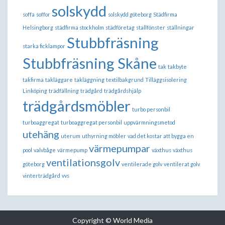
solskydd
soffa
soffor
solskydd göteborg
Städfirma
Helsingborg
städfirma stockholm
städföretag
stallfönster
ställningar
Stubbfräsning
starka ficklampor
Stubbfräsning Skåne
tak
takbyte
takfirma
takläggare
takläggning
textilbakgrund
Tilläggsisolering
Linköping
trädfällning
trädgård
trädgårdshjälp
trädgårdsmöbler
turbo personbil
turboaggregat
turboaggregat personbil
uppvärmningsmetod
utehäng
uterum
uthyrning möbler
vad det kostar att bygga en
värmepumpar
pool
valvbåge
värmepump
växthus
växthus
ventilationsgolv
göteborg
ventilerade golv
ventilerat golv
vinterträdgård
vvs
Copyright © World Media