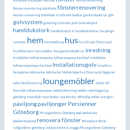
ficklampa
ficklampor
flyttstäd
fönsterbesiktning
fönsterrenovering
fönsterinventering stockholm
fönsterrenovering stockholm
fristående badkar
garderobsdörrar
golv
golvsystem
grävning
Grönsaks jord
Grönsaksjord
handdukstork
handdukstork el
handdukstorkar
Harplinge
hem
hus
Lantmän
hemstädning
hus till salu Östersund
inredning
hustillverkare
hyra möbler
ikea garderobsdörrar
Installation luftvärmepump. luftvärmepump karlstad
Installation
Installationsgolv
luftvärmepumpar Karlstad
installera
bergvärma
köksluckor
köksluckor Malmö
köpa hus Östersund
lägga om
loungemöbler
taket
lösullsislering
luckor till
ikea-kök
luftvärmepumpar
möbeluthyrning
möbler
mörkläggning
göteborg
neonskylt
neonskyltar
nya fönster
offentlig sektor
orangeri
paviljong
paviljonger
Persienner
Göteborg
Plisségardiner Göteborg
pool
poolvärme
renovera fönster
poolvärmepump
Rörmokare Borås
rullgardiner göteborg
snickare öckerö
snygga Plisségardiner Göteborg