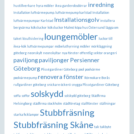
inredning
hustillverkare
hyra möbler
ikea garderobsdörrar
Installation luftvärmepump. luftvärmepump karlstad
Installation
Installationsgolv
luftvärmepumpar Karlstad
installera
bergvärma
köksluckor
köksluckor Malmö
köpa hus Östersund
lägga om
loungemöbler
taket
lösullsislering
luckor till
ikea-kök
luftvärmepumpar
möbeluthyrning
möbler
mörkläggning
göteborg
neonskylt
neonskyltar
nya fönster
offentlig sektor
orangeri
paviljong
paviljonger
Persienner
Göteborg
Plisségardiner Göteborg
pool
poolvärme
renovera fönster
poolvärmepump
Rörmokare Borås
rullgardiner göteborg
snickare öckerö
snygga Plisségardiner Göteborg
solskydd
soffa
soffor
solskydd göteborg
Städfirma
Helsingborg
städfirma stockholm
städföretag
stallfönster
ställningar
Stubbfräsning
starka ficklampor
Stubbfräsning Skåne
tak
takbyte