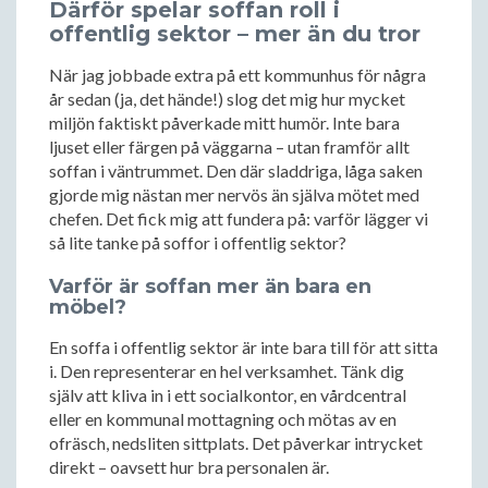
Därför spelar soffan roll i
offentlig sektor – mer än du tror
När jag jobbade extra på ett kommunhus för några
år sedan (ja, det hände!) slog det mig hur mycket
miljön faktiskt påverkade mitt humör. Inte bara
ljuset eller färgen på väggarna – utan framför allt
soffan i väntrummet. Den där sladdriga, låga saken
gjorde mig nästan mer nervös än själva mötet med
chefen. Det fick mig att fundera på: varför lägger vi
så lite tanke på soffor i offentlig sektor?
Varför är soffan mer än bara en
möbel?
En soffa i offentlig sektor är inte bara till för att sitta
i. Den representerar en hel verksamhet. Tänk dig
själv att kliva in i ett socialkontor, en vårdcentral
eller en kommunal mottagning och mötas av en
ofräsch, nedsliten sittplats. Det påverkar intrycket
direkt – oavsett hur bra personalen är.