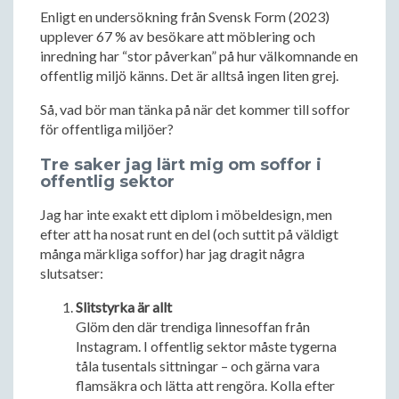
Enligt en undersökning från Svensk Form (2023)
upplever 67 % av besökare att möblering och
inredning har “stor påverkan” på hur välkomnande en
offentlig miljö känns. Det är alltså ingen liten grej.
Så, vad bör man tänka på när det kommer till soffor
för offentliga miljöer?
Tre saker jag lärt mig om soffor i
offentlig sektor
Jag har inte exakt ett diplom i möbeldesign, men
efter att ha nosat runt en del (och suttit på väldigt
många märkliga soffor) har jag dragit några
slutsatser:
Slitstyrka är allt
Glöm den där trendiga linnesoffan från
Instagram. I offentlig sektor måste tygerna
tåla tusentals sittningar – och gärna vara
flamsäkra och lätta att rengöra. Kolla efter