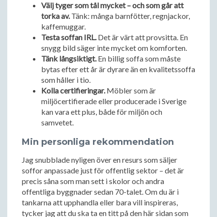
Välj tyger som tål mycket – och som går att
torka av.
Tänk: många barnfötter, regnjackor,
kaffemuggar.
Testa soffan IRL.
Det är värt att provsitta. En
snygg bild säger inte mycket om komforten.
Tänk långsiktigt.
En billig soffa som måste
bytas efter ett år är dyrare än en kvalitetssoffa
som håller i tio.
Kolla certifieringar.
Möbler som är
miljöcertifierade eller producerade i Sverige
kan vara ett plus, både för miljön och
samvetet.
Min personliga rekommendation
Jag snubblade nyligen över en resurs som säljer
soffor anpassade just för offentlig sektor – det är
precis såna som man sett i skolor och andra
offentliga byggnader sedan 70-talet. Om du är i
tankarna att upphandla eller bara vill inspireras,
tycker jag att du ska ta en titt på den här sidan som