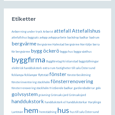
Etiketter
attefall
Attefallshus
Anborrning under tryck
Arborist
attefallshus byggsats
avlopp
avloppsarbete
backdrop
badkar
badrum
bergvärme
Bergvärme Halmstad
bergvärme Norrtälje
borra
bygg öckerö
för bergvärme
bygga hus
bygga växthus
byggfirma
Byggföretag Kristianstad
byggställningar
elektrisk handdukstork
extra rum
fastigheter till salu Östersund
fönster
ficklampa
ficklampor
flyttstäd
fönsterbesiktning
fönsterrenovering
fönsterinventering stockholm
fönsterrenovering stockholm
fristående badkar
garderobsdörrar
golv
golvsystem
grävning
Grönsaks jord
Grönsaksjord
handdukstork
handdukstork el
handdukstorkar
Harplinge
hem
hus
Lantmän
hemstädning
hus till salu Östersund