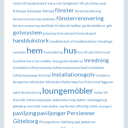
elektrisk handdukstork
extra rum
fastigheter till salu Östersund
fönster
ficklampa
ficklampor
flyttstäd
fönsterbesiktning
fönsterrenovering
fönsterinventering stockholm
fönsterrenovering stockholm
fristående badkar
garderobsdörrar
golv
golvsystem
grävning
Grönsaks jord
Grönsaksjord
handdukstork
handdukstork el
handdukstorkar
Harplinge
hem
hus
Lantmän
hemstädning
hus till salu Östersund
inredning
hustillverkare
hyra möbler
ikea garderobsdörrar
Installation luftvärmepump. luftvärmepump karlstad
Installation
Installationsgolv
luftvärmepumpar Karlstad
installera
bergvärma
köksluckor
köksluckor Malmö
köpa hus Östersund
lägga om
loungemöbler
taket
lösullsislering
luckor till
ikea-kök
luftvärmepumpar
möbeluthyrning
möbler
mörkläggning
göteborg
neonskylt
neonskyltar
nya fönster
offentlig sektor
orangeri
paviljong
paviljonger
Persienner
Göteborg
Plisségardiner Göteborg
pool
poolvärme