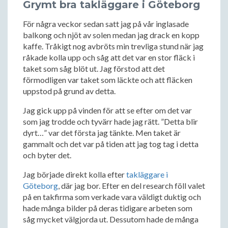
Grymt bra takläggare i Göteborg
För några veckor sedan satt jag på vår inglasade
balkong och njöt av solen medan jag drack en kopp
kaffe. Tråkigt nog avbröts min trevliga stund när jag
råkade kolla upp och såg att det var en stor fläck i
taket som såg blöt ut. Jag förstod att det
förmodligen var taket som läckte och att fläcken
uppstod på grund av detta.
Jag gick upp på vinden för att se efter om det var
som jag trodde och tyvärr hade jag rätt. ”Detta blir
dyrt…” var det första jag tänkte. Men taket är
gammalt och det var på tiden att jag tog tag i detta
och byter det.
Jag började direkt kolla efter
takläggare i
Göteborg
, där jag bor. Efter en del research föll valet
på en takfirma som verkade vara väldigt duktig och
hade många bilder på deras tidigare arbeten som
såg mycket välgjorda ut. Dessutom hade de många