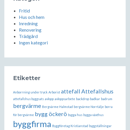
Fritid
Hus och hem
Inredning
Renovering
Trädgård
Ingen kategori
Etiketter
attefall
Attefallshus
Anborrning under tryck
Arborist
attefallshus byggsats
avlopp
avloppsarbete
backdrop
badkar
badrum
bergvärme
Bergvärme Halmstad
bergvärme Norrtälje
borra
bygg öckerö
för bergvärme
bygga hus
bygga växthus
byggfirma
Byggföretag Kristianstad
byggställningar