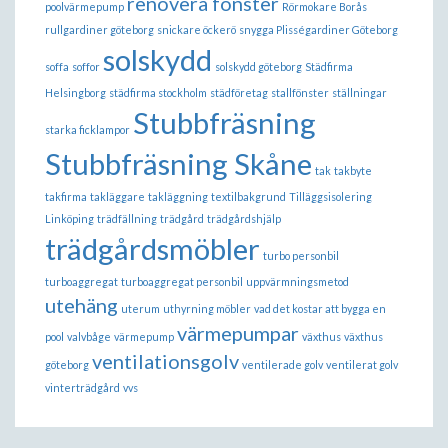
renovera fönster
poolvärmepump
Rörmokare Borås
rullgardiner göteborg
snickare öckerö
snygga Plisségardiner Göteborg
solskydd
soffa
soffor
solskydd göteborg
Städfirma
Helsingborg
städfirma stockholm
städföretag
stallfönster
ställningar
Stubbfräsning
starka ficklampor
Stubbfräsning Skåne
tak
takbyte
takfirma
takläggare
takläggning
textilbakgrund
Tilläggsisolering
Linköping
trädfällning
trädgård
trädgårdshjälp
trädgårdsmöbler
turbo personbil
turboaggregat
turboaggregat personbil
uppvärmningsmetod
utehäng
uterum
uthyrning möbler
vad det kostar att bygga en
värmepumpar
pool
valvbåge
värmepump
växthus
växthus
ventilationsgolv
göteborg
ventilerade golv
ventilerat golv
vinterträdgård
vvs