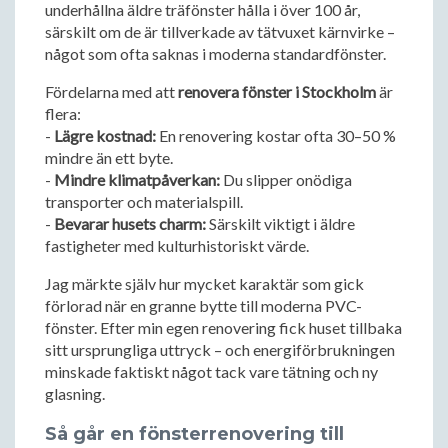
underhållna äldre träfönster hålla i över 100 år,
särskilt om de är tillverkade av tätvuxet kärnvirke –
något som ofta saknas i moderna standardfönster.
Fördelarna med att
renovera fönster i Stockholm
är
flera:
-
Lägre kostnad:
En renovering kostar ofta 30–50 %
mindre än ett byte.
-
Mindre klimatpåverkan:
Du slipper onödiga
transporter och materialspill.
-
Bevarar husets charm:
Särskilt viktigt i äldre
fastigheter med kulturhistoriskt värde.
Jag märkte själv hur mycket karaktär som gick
förlorad när en granne bytte till moderna PVC-
fönster. Efter min egen renovering fick huset tillbaka
sitt ursprungliga uttryck – och energiförbrukningen
minskade faktiskt något tack vare tätning och ny
glasning.
Så går en fönsterrenovering till