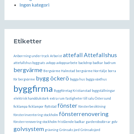
Ingen kategori
Etiketter
attefall
Attefallshus
Anborrning under tryck
Arborist
attefallshus byggsats
avlopp
avloppsarbete
backdrop
badkar
badrum
bergvärme
Bergvärme Halmstad
bergvärme Norrtälje
borra
bygg öckerö
för bergvärme
bygga hus
bygga växthus
byggfirma
Byggföretag Kristianstad
byggställningar
elektrisk handdukstork
extra rum
fastigheter till salu Östersund
fönster
ficklampa
ficklampor
flyttstäd
fönsterbesiktning
fönsterrenovering
fönsterinventering stockholm
fönsterrenovering stockholm
fristående badkar
garderobsdörrar
golv
golvsystem
grävning
Grönsaks jord
Grönsaksjord