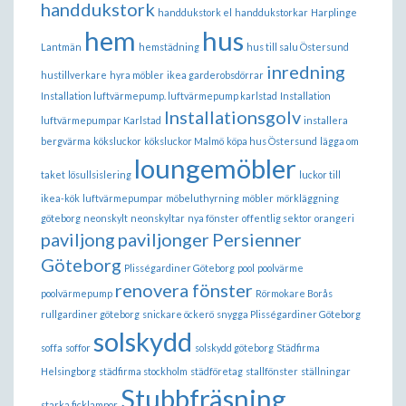
handdukstork
handdukstork el
handdukstorkar
Harplinge
hem
hus
Lantmän
hemstädning
hus till salu Östersund
inredning
hustillverkare
hyra möbler
ikea garderobsdörrar
Installation luftvärmepump. luftvärmepump karlstad
Installation
Installationsgolv
luftvärmepumpar Karlstad
installera
bergvärma
köksluckor
köksluckor Malmö
köpa hus Östersund
lägga om
loungemöbler
taket
lösullsislering
luckor till
ikea-kök
luftvärmepumpar
möbeluthyrning
möbler
mörkläggning
göteborg
neonskylt
neonskyltar
nya fönster
offentlig sektor
orangeri
paviljong
paviljonger
Persienner
Göteborg
Plisségardiner Göteborg
pool
poolvärme
renovera fönster
poolvärmepump
Rörmokare Borås
rullgardiner göteborg
snickare öckerö
snygga Plisségardiner Göteborg
solskydd
soffa
soffor
solskydd göteborg
Städfirma
Helsingborg
städfirma stockholm
städföretag
stallfönster
ställningar
Stubbfräsning
starka ficklampor